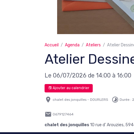
Accueil
Agenda
Ateliers
Atelier Dess
Atelier Dessi
Le 06/07/2026
de 14:00
à 16:00
Ajouter au calendrier
chalet des jonquilles - DOURLERS
Durée :
0679127464
chalet des jonquilles
10 rue d' Arouzies, 5